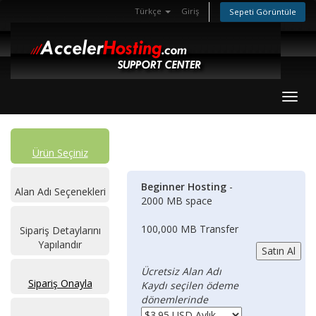
Türkçe
Giriş
Sepeti Görüntüle
Toggl
Ürün Seçiniz
Beginner Hosting
-
Alan Adı Seçenekleri
2000 MB space
100,000 MB Transfer
Sipariş Detaylarını
Yapılandır
Ücretsiz Alan Adı
Sipariş Onayla
Kaydı seçilen ödeme
dönemlerinde